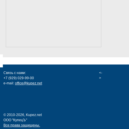
Связь с нами:
<-
+7 (929) 029-99-00
>
e-mail:
office@kupez.net
© 2010-2026, Kupez.net
ООО "КупецЪ"
Все права защищены.