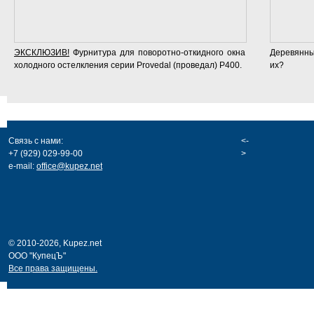
ЭКСКЛЮЗИВ!
Фурнитура для поворотно-откидного окна
Деревянны
холодного остелкления серии Provedal (проведал) P400.
их?
Связь с нами:
<-
+7 (929) 029-99-00
>
e-mail:
office@kupez.net
© 2010-2026, Kupez.net
ООО "КупецЪ"
Все права защищены.